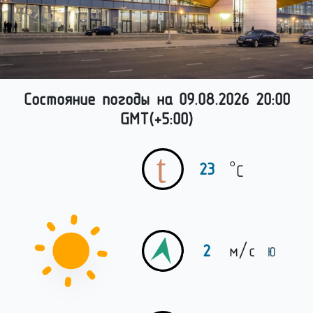
Состояние погоды на
09.08.2026 20:00
GMT(
+5:00
)
°
23
C
2
м/c
Ю