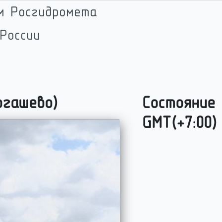
м Росгидромета
России
огашево)
Состояние 
GMT(
+7:00
)