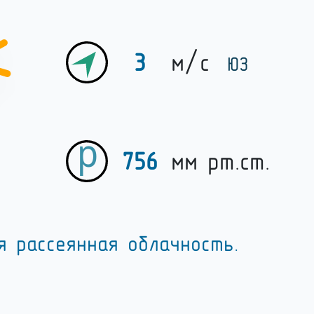
3
м/c
ЮЗ
756
мм рт.ст.
я рассеянная облачность.