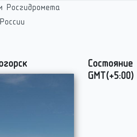
м Росгидромета
России
огорск
Состояние 
GMT(
+5:00
)