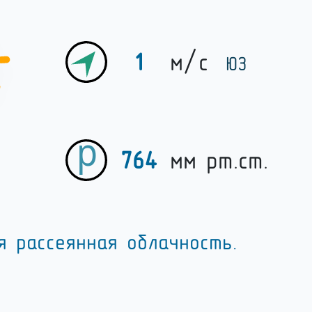
1
м/c
ЮЗ
764
мм рт.ст.
я рассеянная облачность.